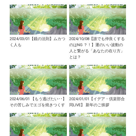
2024/03/01【鏡の法則】ムカつ
2024/10/08【誰でも仲良くする
く人も
のはNG ？！】運のいい波動の
人と繋がる「あなたの在り方」
とは？
2024/06/01 【もう逃げたい･･】
2024/01/01【イデア・倶楽部合
その苦しみでエゴを焼きつくす
同LIVE】 新年のご挨拶