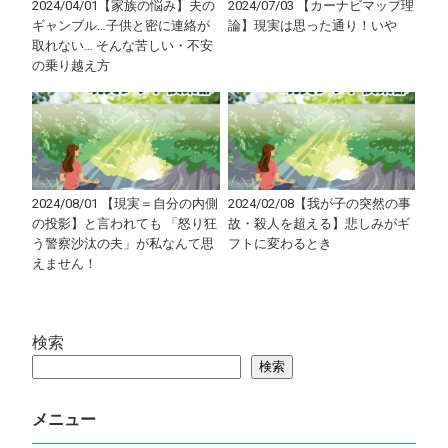
2024/04/01【家族の悩み】夫の
2024/07/03 【カーナビマップ理
ギャンブル…子供と密に連絡が
論】現実は思った通り！いや
取れない… そんな苦しい・不安
の乗り越え方
2024/08/01 【現実＝自分の内側
2024/02/08【我が子の突然の事
の投影】と言われても 「怒り狂
故・殺人を超える】悲しみがギ
う警察沙汰の夫」が私なんて思
フトに変わるとき
えません！
検索
検索
メニュー