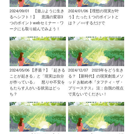
2024/09/01 【遊ぶように生き
2024/01/06【理想の現実が叶
るへシフト！】 意識の変容3
う】たった１つのポイントと
つのポイントwebセミナー・ワ
は？ ／○○するだけで
ークにも取り組んでみよう！
2024/05/06 【矛盾？】「起きる
2024/12/07 2025年をどう生き
ことが起きる」と「現実は自分
る？ 【新時代】の現実創造メソ
が作っている」 怒りや不安を
ッド お勧め本『タフティ・ザ・
もたらす人がいる状況はどっ
プリーステス』 注：自我の視点
ち？
で見ないでください！