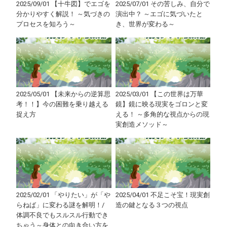
2025/09/01 【十牛図】でエゴを
2025/07/01 その苦しみ、自分で
分かりやすく解説！ ～気づきの
演出中？ ～エゴに気づいたと
プロセスを知ろう～
き、世界が変わる～
2025/05/01 【未来からの逆算思
2025/03/01 【この世界は万華
考！！】今の困難を乗り越える
鏡】鏡に映る現実をゴロンと変
捉え方
える！ ～多角的な視点からの現
実創造メソッド～
2025/02/01 「やりたい」が「や
2025/04/01 不足こそ宝！現実創
らねば」に変わる謎を解明！/
造の鍵となる３つの視点
体調不良でもスルスル行動でき
ちゃう～身体との向き合い方を