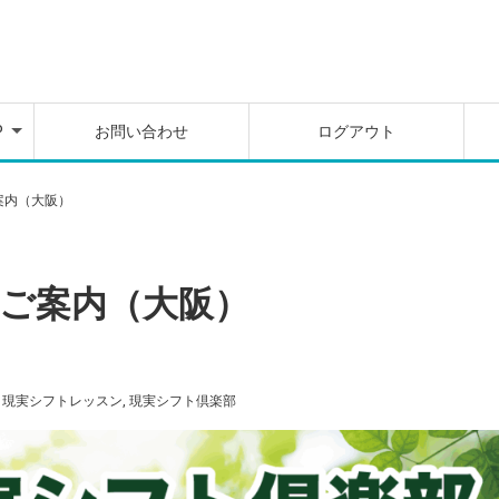
を
別
料
ム
P
お問い合わせ
ログアウト
を
別
料
案内（大阪）
ム
ご案内（大阪）
,
現実シフトレッスン
,
現実シフト倶楽部