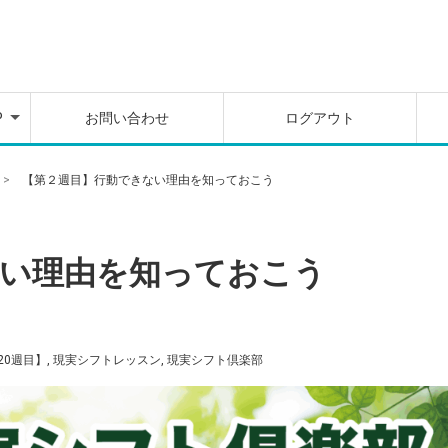
を
別
料
ム
P
お問い合わせ
ログアウト
を
別
料
【第２週目】行動できない理由を知っておこう
ム
ない理由を知っておこう
20週目】
,
現実シフトレッスン
,
現実シフト倶楽部