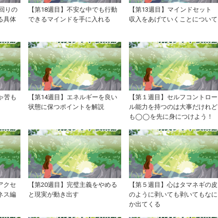
回りの
【第18週目】不安な中でも行動
【第13週目】マインドセッ
る具体
できるマインドを手に入れる
収入をあげていくことについて
ゃ苦も
【第14週目】エネルギーを良い
【第１週目】セルフコントロー
状態に保つポイントを解説
ル能力を持つのは大事だけれど
も◯◯を先に身につけよう！
アクセ
【第20週目】完璧主義をやめる
【第５週目】心はタマネギの皮
ネス編
と現実が動き出す
のように剥いても剥いてもなに
か出てくる