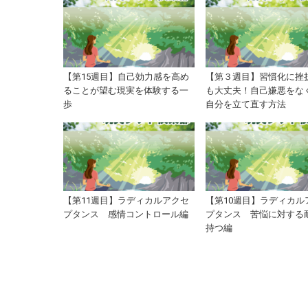
【第15週目】自己効力感を高め
【第３週目】習慣化に挫
ることが望む現実を体験する一
も大丈夫！自己嫌悪をな
歩
自分を立て直す方法
【第11週目】ラディカルアクセ
【第10週目】ラディカル
プタンス 感情コントロール編
プタンス 苦悩に対する
持つ編