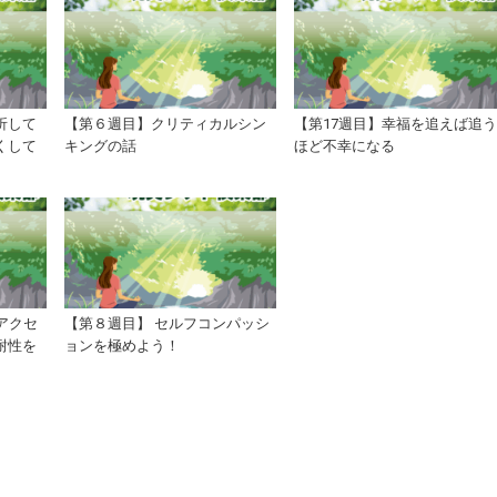
折して
【第６週目】クリティカルシン
【第17週目】幸福を追えば追
くして
キングの話
ほど不幸になる
アクセ
【第８週目】 セルフコンパッシ
耐性を
ョンを極めよう！