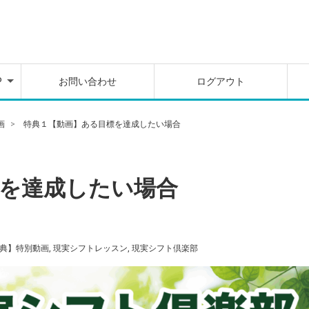
を
別
料
ム
P
お問い合わせ
ログアウト
を
別
料
画
特典１【動画】ある目標を達成したい場合
ム
を達成したい場合
特典】特別動画
,
現実シフトレッスン
,
現実シフト倶楽部