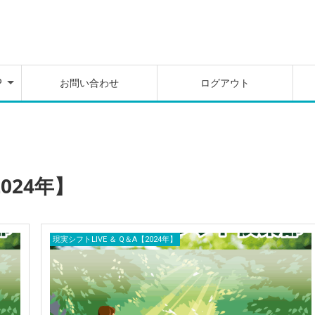
を
別
料
ム
P
お問い合わせ
ログアウト
を
別
料
ム
2024年】
現実シフトLIVE ＆ Q＆A【2024年】